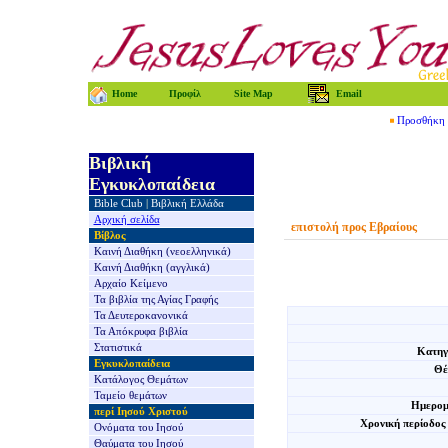
Home
Προφίλ
Site Map
Email
Προσθήκη τ
Βιβλική
Εγκυκλοπαίδεια
Bible Club
|
Βιβλική Ελλάδα
Αρχική σελίδα
επιστολή προς Εβραίους
Βίβλος
Καινή Διαθήκη
(νεοελληνικά)
Καινή Διαθήκη
(αγγλικά)
Αρχαίο Κείμενο
Τα βιβλία της
Αγίας Γραφής
Τα Δευτεροκανονικά
Τα Απόκρυφα βιβλία
Στατιστικά
Κατηγ
Εγκυκλοπαίδεια
Θέ
Κατάλογος Θεμάτων
Ταμείο θεμάτων
Ημερομ
περί Ιησού Χριστού
Χρονική περίοδος
Ονόματα του Ιησού
Θαύματα του Ιησού