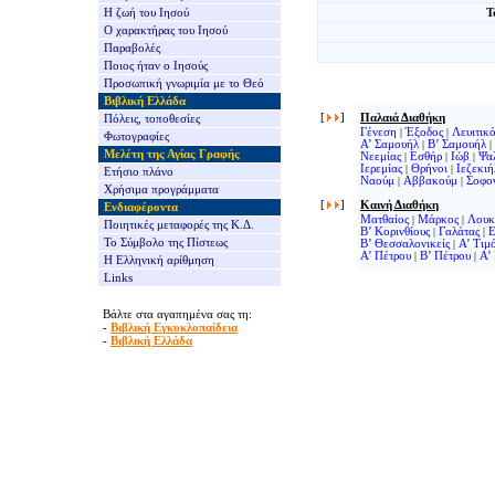
Η ζωή του Ιησού
Τ
Ο χαρακτήρας του Ιησού
Παραβολές
Ποιος ήταν ο Ιησούς
Προσωπική γνωριμία με το Θεό
Βιβλική Ελλάδα
[
]
Παλαιά Διαθήκη
Πόλεις, τοποθεσίες
Γένεση
|
Έξοδος
|
Λευιτικ
Φωτογραφίες
Α’ Σαμουήλ
|
Β’ Σαμουήλ
|
Μελέτη της Αγίας Γραφής
Νεεμίας
|
Εσθήρ
|
Ιώβ
|
Ψα
Ιερεμίας
|
Θρήνοι
|
Ιεζεκιή
Ετήσιο πλάνο
Ναούμ
|
Αββακούμ
|
Σοφο
Χρήσιμα προγράμματα
[
]
Καινή Διαθήκη
Ενδιαφέροντα
Ματθαίος
|
Μάρκος
|
Λουκ
Ποιητικές μεταφορές της Κ.Δ.
Β’ Κορινθίους
|
Γαλάτας
|
Ε
Το Σύμβολο της Πίστεως
Β’ Θεσσαλονικείς
|
Α’ Τιμ
Α’ Πέτρου
|
Β’ Πέτρου
|
Α’
Η Ελληνική αρίθμηση
Links
Βάλτε στα αγαπημένα σας τη:
-
Βιβλική Εγκυκλοπαίδεια
-
Βιβλική Ελλάδα