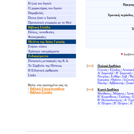
Η ζωή του Ιησού
Ημερομ
Ο χαρακτήρας του Ιησού
Παραβολές
Χρονική περίοδος
Ποιος ήταν ο Ιησούς
Προσωπική γνωριμία με το Θεό
Βιβλική Ελλάδα
Τ
Πόλεις, τοποθεσίες
Φωτογραφίες
Μελέτη της Αγίας Γραφής
Ετήσιο πλάνο
Χρήσιμα προγράμματα
Διαβάστ
Ενδιαφέροντα
Ποιητικές μεταφορές της Κ.Δ.
Το Σύμβολο της Πίστεως
[
]
Παλαιά Διαθήκη
Γένεση
|
Έξοδος
|
Λευιτικ
Η Ελληνική αρίθμηση
Α’ Σαμουήλ
|
Β’ Σαμουήλ
|
Links
Νεεμίας
|
Εσθήρ
|
Ιώβ
|
Ψα
Ιερεμίας
|
Θρήνοι
|
Ιεζεκιή
Ναούμ
|
Αββακούμ
|
Σοφο
Βάλτε στα αγαπημένα σας τη:
-
Βιβλική Εγκυκλοπαίδεια
[
]
Καινή Διαθήκη
-
Βιβλική Ελλάδα
Ματθαίος
|
Μάρκος
|
Λουκ
Β’ Κορινθίους
|
Γαλάτας
|
Ε
Β’ Θεσσαλονικείς
|
Α’ Τιμ
Α’ Πέτρου
|
Β’ Πέτρου
|
Α’