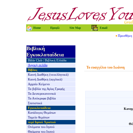
Home
Προφίλ
Site Map
Email
Προσθήκη τ
Βιβλική
Εγκυκλοπαίδεια
Bible Club
|
Βιβλική Ελλάδα
Αρχική σελίδα
Το ευαγγέλιο του Ιωάννη
Βίβλος
Καινή Διαθήκη
(νεοελληνικά)
Καινή Διαθήκη
(αγγλικά)
Αρχαίο Κείμενο
Τα βιβλία της
Αγίας Γραφής
Τα Δευτεροκανονικά
Τα Απόκρυφα βιβλία
Στατιστικά
Εγκυκλοπαίδεια
Κατηγ
Κατάλογος Θεμάτων
Ταμείο θεμάτων
περί Ιησού Χριστού
Θέ
Ονόματα του Ιησού
Θαύματα του Ιησού