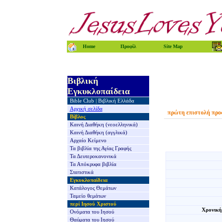
Home
Προφίλ
Site Map
Βιβλική
Εγκυκλοπαίδεια
Bible Club
|
Βιβλική Ελλάδα
Αρχική σελίδα
πρώτη επιστολή προ
Βίβλος
Καινή Διαθήκη
(νεοελληνικά)
Καινή Διαθήκη
(αγγλικά)
Αρχαίο Κείμενο
Τα βιβλία της
Αγίας Γραφής
Τα Δευτεροκανονικά
Τα Απόκρυφα βιβλία
Στατιστικά
Εγκυκλοπαίδεια
Κατάλογος Θεμάτων
Ταμείο θεμάτων
περί Ιησού Χριστού
Χρονική
Ονόματα του Ιησού
Θαύματα του Ιησού