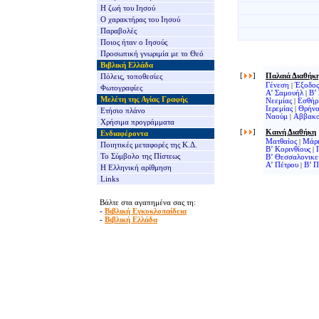
Η ζωή του Ιησού
Ο χαρακτήρας του Ιησού
Παραβολές
Ποιος ήταν ο Ιησούς
Προσωπική γνωριμία με το Θεό
Βιβλική Ελλάδα
[
]
Παλαιά Διαθήκ
Πόλεις, τοποθεσίες
Γένεση
|
Έξοδος
Φωτογραφίες
Α’ Σαμουήλ
|
Β’
Μελέτη της Αγίας Γραφής
Νεεμίας
|
Εσθήρ
Ιερεμίας
|
Θρήνο
Ετήσιο πλάνο
Ναούμ
|
Αββακ
Χρήσιμα προγράμματα
[
]
Καινή Διαθήκη
Ενδιαφέροντα
Ματθαίος
|
Μάρ
Ποιητικές μεταφορές της Κ.Δ.
Β’ Κορινθίους
|
Το Σύμβολο της Πίστεως
Β’ Θεσσαλονικε
Α’ Πέτρου
|
Β’ Π
Η Ελληνική αρίθμηση
Links
Βάλτε στα αγαπημένα σας τη:
-
Βιβλική Εγκυκλοπαίδεια
-
Βιβλική Ελλάδα