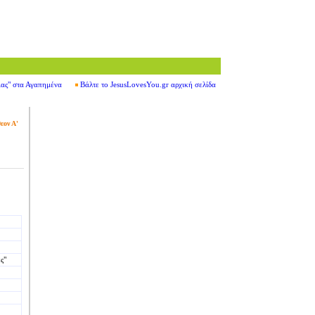
ιας" στα Αγαπημένα
Βάλτε το JesusLovesYou.gr αρχική σελίδα
εον Α'
ς"