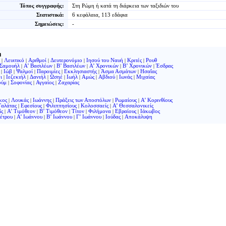
Τόπος συγγραφής:
Στη Ρώμη ή κατά τη διάρκεια των ταξιδιών του
Στατιστικά:
6 κεφάλαια, 113 εδάφια
Σημειώσεις:
-
η
|
Λευιτικό
|
Αριθμοί
|
Δευτερονόμιο
|
Ιησού του Ναυή
|
Κριτές
|
Ρουθ
 Σαμουήλ
|
Α’ Βασιλέων
|
Β’ Βασιλέων
|
Α’ Χρονικών
|
Β’ Χρονικών
|
Έσδρας
|
Ιώβ
|
Ψαλμοί
|
Παροιμίες
|
Εκκλησιαστής
|
Άσμα Ασμάτων
|
Ησαΐας
ι
|
Ιεζεκιήλ
|
Δανιήλ
|
Ωσηέ
|
Ιωήλ
|
Αμώς
|
Αβδιού
|
Ιωνάς
|
Μιχαίας
ούμ
|
Σοφονίας
|
Αγγαίος
|
Ζαχαρίας
κος
|
Λουκάς
|
Ιωάννης
|
Πράξεις των Αποστόλων
|
Ρωμαίους
|
Α’ Κορινθίους
Γαλάτας
|
Εφεσίους
|
Φιλιππησίους
|
Κολοσσαείς
|
Α’ Θεσσαλονικείς
ίς
|
Α’ Τιμόθεον
|
Β’ Τιμόθεον
|
Τίτον
|
Φιλήμονα
|
Εβραίους
|
Ιάκωβος
έτρου
|
Α’ Ιωάννου
|
Β’ Ιωάννου
|
Γ’ Ιωάννου
|
Ιούδας
|
Αποκάλυψη