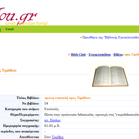
Email
Προσθήκη της "Βιβλικής Εγκυκλοπαίδε
Bible Club
-
Εγκυκλοπαίδεια
-
Βίβλος
:
προς Τιμόθ
ς Τιμόθεον
Τίτλος Βιβλίου:
πρώτη επιστολή προς Τιμόθεον
Νο βιβλίου:
54
Κατηγορία που ανήκει:
Επιστολές
Θέμα/Περιεχόμενο:
Πίστη στην υγιαίνουσα διδασκαλία, προσοχή στις "ετεροδιδασκαλίε
Συγγραφέας:
απ. Παύλος
Ημερομηνία συγγραφής:
61-65 μ.Χ.
 περίοδος που αναφέρεται:
-
Απευθύνεται:
Στον
Τιμόθεο