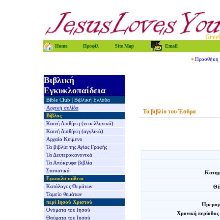
Home
Προφίλ
Site Map
Email
Προσθήκη τ
Βιβλική
Εγκυκλοπαίδεια
Bible Club
|
Βιβλική Ελλάδα
Αρχική σελίδα
Το βιβλίο του Έσδρα
Βίβλος
Καινή Διαθήκη
(νεοελληνικά)
Καινή Διαθήκη
(αγγλικά)
Αρχαίο Κείμενο
Τα βιβλία της
Αγίας Γραφής
Τα Δευτεροκανονικά
Τα Απόκρυφα βιβλία
Στατιστικά
Κατηγ
Εγκυκλοπαίδεια
Κατάλογος Θεμάτων
Θέ
Ταμείο θεμάτων
περί Ιησού Χριστού
Ημερομ
Ονόματα του Ιησού
Χρονική περίοδος
Θαύματα του Ιησού