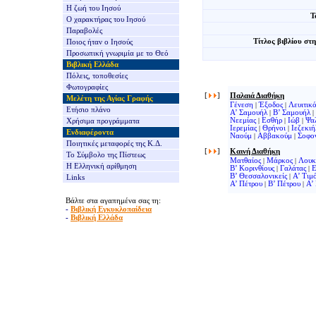
Η ζωή του Ιησού
Τ
Ο χαρακτήρας του Ιησού
Παραβολές
Τίτλος βιβλίου στ
Ποιος ήταν ο Ιησούς
Προσωπική γνωριμία με το Θεό
Βιβλική Ελλάδα
Πόλεις, τοποθεσίες
Φωτογραφίες
[
]
Παλαιά Διαθήκη
Μελέτη της Αγίας Γραφής
Γένεση
|
Έξοδος
|
Λευιτικ
Ετήσιο πλάνο
Α’ Σαμουήλ
|
Β’ Σαμουήλ
|
Νεεμίας
|
Εσθήρ
|
Ιώβ
|
Ψα
Χρήσιμα προγράμματα
Ιερεμίας
|
Θρήνοι
|
Ιεζεκιή
Ενδιαφέροντα
Ναούμ
|
Αββακούμ
|
Σοφο
Ποιητικές μεταφορές της Κ.Δ.
[
]
Καινή Διαθήκη
Το Σύμβολο της Πίστεως
Ματθαίος
|
Μάρκος
|
Λουκ
Η Ελληνική αρίθμηση
Β’ Κορινθίους
|
Γαλάτας
|
Ε
Β’ Θεσσαλονικείς
|
Α’ Τιμ
Links
Α’ Πέτρου
|
Β’ Πέτρου
|
Α’
Βάλτε στα αγαπημένα σας τη:
-
Βιβλική Εγκυκλοπαίδεια
-
Βιβλική Ελλάδα