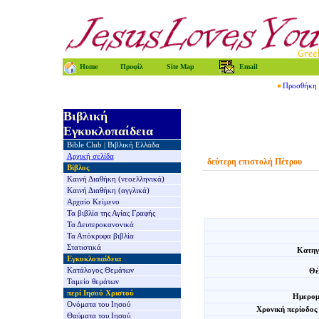
Home
Προφίλ
Site Map
Email
Προσθήκη τ
Βιβλική
Εγκυκλοπαίδεια
Bible Club
|
Βιβλική Ελλάδα
Αρχική σελίδα
δεύτερη επιστολή Πέτρου
Βίβλος
Καινή Διαθήκη
(νεοελληνικά)
Καινή Διαθήκη
(αγγλικά)
Αρχαίο Κείμενο
Τα βιβλία της
Αγίας Γραφής
Τα Δευτεροκανονικά
Τα Απόκρυφα βιβλία
Στατιστικά
Κατηγ
Εγκυκλοπαίδεια
Κατάλογος Θεμάτων
Θέ
Ταμείο θεμάτων
περί Ιησού Χριστού
Ημερομ
Ονόματα του Ιησού
Χρονική περίοδος
Θαύματα του Ιησού