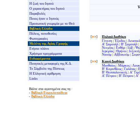
Η ζωή του Ιησού
Τ
Ο χαρακτήρας του Ιησού
Παραβολές
Ποιος ήταν ο Ιησούς
Προσωπική γνωριμία με το Θεό
Βιβλική Ελλάδα
Πόλεις, τοποθεσίες
[
]
Παλαιά Διαθήκη
Φωτογραφίες
Γένεση
|
Έξοδος
|
Λευιτικ
Μελέτη της Αγίας Γραφής
Α’ Σαμουήλ
|
Β’ Σαμουήλ
|
Νεεμίας
|
Εσθήρ
|
Ιώβ
|
Ψα
Ετήσιο πλάνο
Ιερεμίας
|
Θρήνοι
|
Ιεζεκιή
Χρήσιμα προγράμματα
Ναούμ
|
Αββακούμ
|
Σοφο
Ενδιαφέροντα
[
]
Καινή Διαθήκη
Ποιητικές μεταφορές της Κ.Δ.
Ματθαίος
|
Μάρκος
|
Λουκ
Το Σύμβολο της Πίστεως
Β’ Κορινθίους
|
Γαλάτας
|
Ε
Β’ Θεσσαλονικείς
|
Α’ Τιμ
Η Ελληνική αρίθμηση
Α’ Πέτρου
|
Β’ Πέτρου
|
Α’
Links
Βάλτε στα αγαπημένα σας τη:
-
Βιβλική Εγκυκλοπαίδεια
-
Βιβλική Ελλάδα