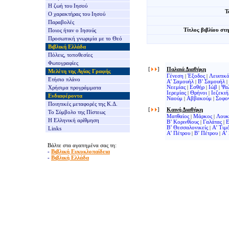
Η ζωή του Ιησού
Τ
Ο χαρακτήρας του Ιησού
Παραβολές
Τίτλος βιβλίου στ
Ποιος ήταν ο Ιησούς
Προσωπική γνωριμία με το Θεό
Βιβλική Ελλάδα
Πόλεις, τοποθεσίες
Φωτογραφίες
[
]
Παλαιά Διαθήκη
Μελέτη της Αγίας Γραφής
Γένεση
|
Έξοδος
|
Λευιτικ
Ετήσιο πλάνο
Α’ Σαμουήλ
|
Β’ Σαμουήλ
|
Νεεμίας
|
Εσθήρ
|
Ιώβ
|
Ψα
Χρήσιμα προγράμματα
Ιερεμίας
|
Θρήνοι
|
Ιεζεκιή
Ενδιαφέροντα
Ναούμ
|
Αββακούμ
|
Σοφο
Ποιητικές μεταφορές της Κ.Δ.
[
]
Καινή Διαθήκη
Το Σύμβολο της Πίστεως
Ματθαίος
|
Μάρκος
|
Λουκ
Η Ελληνική αρίθμηση
Β’ Κορινθίους
|
Γαλάτας
|
Ε
Β’ Θεσσαλονικείς
|
Α’ Τιμ
Links
Α’ Πέτρου
|
Β’ Πέτρου
|
Α’
Βάλτε στα αγαπημένα σας τη:
-
Βιβλική Εγκυκλοπαίδεια
-
Βιβλική Ελλάδα