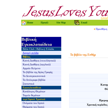
Home
Προφίλ
Site Map
Email
Προσθήκη τ
Βιβλική
Εγκυκλοπαίδεια
Bible Club
|
Βιβλική Ελλάδα
Αρχική σελίδα
Το βιβλίο της Εσθήρ
Βίβλος
Καινή Διαθήκη
(νεοελληνικά)
Καινή Διαθήκη
(αγγλικά)
Αρχαίο Κείμενο
Τα βιβλία της
Αγίας Γραφής
Τα Δευτεροκανονικά
Τα Απόκρυφα βιβλία
Στατιστικά
Κατηγ
Εγκυκλοπαίδεια
Θέ
Κατάλογος Θεμάτων
Ταμείο θεμάτων
περί Ιησού Χριστού
Ημερομ
Ονόματα του Ιησού
Χρονική περίοδος
Θαύματα του Ιησού