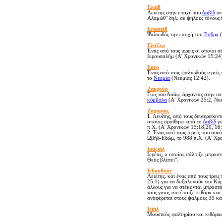
Ελιάβ
Λευίτης στην εποχή του
Δαβίδ
υπ
Αλαμώθ" δηλ. σε ψηλούς τόνους 
Ελιασείβ
Ψαλτωδός την εποχή του
Έσδρα
(
Ελιέζερ
Ένας από τους ιερείς οι οποίοι 
Ιερουσαλήμ (Α' Χρονικών 15:24)
Εσέρ
Ένας από τους ψαλτωδούς ιερείς
το
Νεεμία
(Νεεμίας 12:42).
Ζακχούρ
Γιος του Ασάφ, άρχοντας στην υπ
κύμβαλα
(Α' Χρονικών 25:2, Νεε
Ζαχαρίας
1
. Λευίτης, από τους δευτερεύον
οποίος ορίσθηκε από το
Δαβίδ
γι
π.Χ. (Α' Χρονικών 15:18,20, 16:
2
. Ένας από τους ιερείς που συ
Ωβήδ-Εδώμ, το 988 π.Χ. (Α' Χρο
Ιααζιήλ
Ιερέας, ο οποίος σάλπιζε μπροστ
Θεός βλέπει".
Ιεδουθούν
Λευίτης, και ένας από τους τρει
25:1) για να δοξολογούν τον Κύρ
άλλους για να στέκονται μπροστ
τους γιους του έπαιζε κιθάρα κα
αναφέρεται στους ψαλμούς 39 και
Ιεϊήλ
Μουσικός ψαλτηρίου και κιθάρας