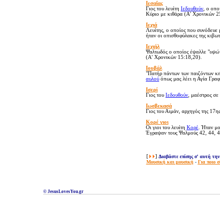
Ιεσα
ΐ
ας
Γιος του λευίτη
Ιεδουθούν
, ο οπο
Κύριο με κιθάρα (Α' Χρονικών 2
Ιεχι
ά
Λευίτης, ο οποίος που συνόδευε 
ήταν οι οπισθοφύλακες της κιβωτ
Ιεχιήλ
Ψαλτωδός ο οποίος έψαλλε "
υψών
(Α' Χρονικών 15:18,20).
Ιουβάλ
"Πατήρ πάντων των παιζόντων κι
αυλού
όπως μας λέει η Αγία Γραφ
Ισερί
Γιος του
Ιεδουθούν
, μαέστρος σε
Ιωσβεκασά
Γιος του Αιμάν, αρχηγός της 17
Κορέ
γιοι
Οι γιοι του λευίτη
Κορέ
. Ήταν μ
Έγραψαν τους Ψαλμούς 42, 44, 45
[
]
Διαβάστε επίσης σ' αυτή τη
Μουσική και μουσική
-
Για ποιο 
© JesusLovesYou.gr