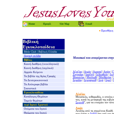
Home
Προφίλ
Site Map
Email
Προσθήκη τ
Βιβλική
Εγκυκλοπαίδεια
Bible Club
|
Βιβλική Ελλάδα
Αρχική σελίδα
Μουσικοί που αναφέρονται στη
Βίβλος
Καινή Διαθήκη
(νεοελληνικά)
Καινή Διαθήκη
(αγγλικά)
Αζαζίας
|
Αιμάν
|
Αμασαΐ
|
Ασάφ
|
Γ
Αρχαίο Κείμενο
Ζαχαρίας
|
Ιααζιήλ
|
Ιεδουθούν
|
Ιει
Τα βιβλία της
Αγίας Γραφής
Μαασείας
|
Μαλλωθί
|
Ματθανίας
|
Σεμαΐας
|
Σεμιραμώθ
|
Σερί
|
Σιμεΐ
|
Τα Δευτεροκανονικά
Τα Απόκρυφα βιβλία
Στατιστικά
Εγκυκλοπαίδεια
Αζαζίας
Κατάλογος Θεμάτων
Μουσικός, κιθαρωδός, ο οποίος 
του, κατά τη μεταφορά της κιβωτ
Ταμείο θεμάτων
Σεμινίθ
", για να ενισχύει τον τόν
περί Ιησού Χριστού
Αιμάν
Ονόματα του Ιησού
Λευίτης από τη συγγένεια Καάθ,
Θαύματα του Ιησού
που όρισε ο
Δαβίδ
στο ναό για τ