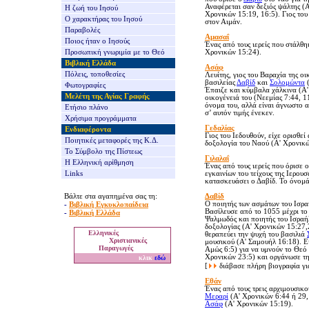
Αναφέρεται σαν δεξιός ψάλτης (
Α
Η ζωή του Ιησού
Χρονικών 15:19, 16:5).
Γι
ος το
Ο χαρακτήρας του Ιησού
στον Αιμάν.
Παραβολές
Αμασαΐ
Ποιος ήταν ο Ιησούς
Ένας από τους ιερείς που στάλθη
Προσωπική γνωριμία με το Θεό
Χρονικών 15:24).
Βιβλική Ελλάδα
Ασάφ
Πόλεις, τοποθεσίες
Λευίτης, γιος του Βαραχία της ο
βασιλείας
Δαβίδ
και
Σολομώντα
(
Φωτογραφίες
Έπαιζε και κύμβαλα χάλκινα (Α'
Μελέτη της Αγίας Γραφής
οικογένειά του (Νεεμίας 7:44, 
όνομα του, αλλά είναι άγνωστο α
Ετήσιο πλάνο
σ’ αυτόν τιμής ένεκεν.
Χρήσιμα προγράμματα
Γεδαλίας
Ενδιαφέροντα
Γιος του Ιεδουθούν, είχε ορισθεί
Ποιητικές μεταφορές της Κ.Δ.
δοξολογία του Ναού (Α' Χρονικών
Το Σύμβολο της Πίστεως
Γιλαλ
αΐ
Η Ελληνική αρίθμηση
Ένας από τους ιερείς που όρισε 
Links
εγκαινίων του τείχους της Ιερου
κατασκευάσει ο Δαβίδ.
Το όνομά
Βάλτε στα αγαπημένα σας τη:
Δαβίδ
-
Βιβλική Εγκυκλοπαίδεια
Ο
ποιητής των ασμάτων του Ισραή
Βασίλευσε από το 1055 μέχρι το
-
Βιβλική Ελλάδα
Ψαλμωδός και ποιητής του Ισραή
δοξολογίας (Α' Χρονικών 15:27,
Ελληνικές
θεραπεύει την ψυχή του βασιλιά
Χριστιανικές
μουσικού (Α' Σαμουήλ 16:18). Εί
Παραγωγές
Αμώς 6:5)
για να υμνούν το Θεό
Χρονικών 23:5) και οργάνωσε τη
κλικ
εδώ
[
διάβασε πλήρη βιογραφία γι
Ε
θάν
Έ
νας από τους τρεις αρχιμουσικο
Μεραρί
(Α' Χρονικών 6:44 ή 29,
Ασάφ
(Α' Χρονικών 15:19).